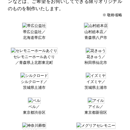
ンなどは、ご希望をお伺いしてできる限りオリジナル
のものを制作いたします。
※ 敬称省略
帯広公益社／
山村総本店／
北海道帯広市
青森県八戸市
セレモニーホールあぐり
花きゅう／
／
青森県上北郡東北町
秋田県仙北市
シルクロード／
イズミヤ／
茨城県土浦市
茨城県土浦市
ベル／
アイル／
東京都渋谷区
東京都新宿区