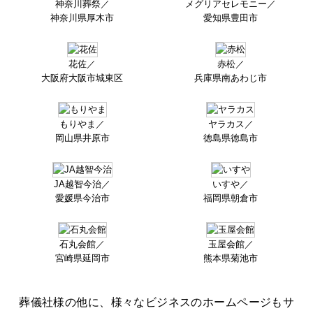
神奈川葬祭／
メグリアセレモニー／
神奈川県厚木市
愛知県豊田市
花佐／
赤松／
大阪府大阪市城東区
兵庫県南あわじ市
もりやま／
ヤラカス／
岡山県井原市
徳島県徳島市
JA越智今治／
いすや／
愛媛県今治市
福岡県朝倉市
石丸会館／
玉屋会館／
宮崎県延岡市
熊本県菊池市
葬儀社様の他に、様々なビジネスのホームページもサ