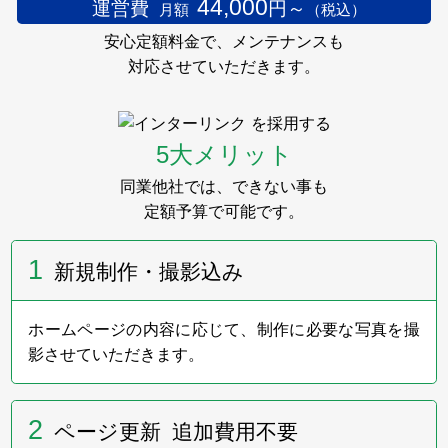
い」展を今年もサポートします。
44,000
運営費
円～
月額
（税込）
安心定額料金で、メンテナンスも
2024年5月29日～30日
対応させていただきます。
フューネラルビジネスフェア2024に出展いたしまし
を採用する
た。
弊社ブースへお立ち寄りいただきました皆様、
5大メリット
誠にありがとうございました。
同業他社では、できない事も
定額予算で可能です。
2023年10月23日
1
新規制作・撮影込み
第11回「着想は眠らない」展のインターリンク賞
受賞者を発表いたしました。
ホームページの内容に応じて、制作に必要な写真を撮
影させていただきます。
2023年9月
インターリンクは、9月29日～10月22日の金土日に
2
ページ更新 追加費用不要
Gallery 忘我亭で開催される第11回「着想は眠らな