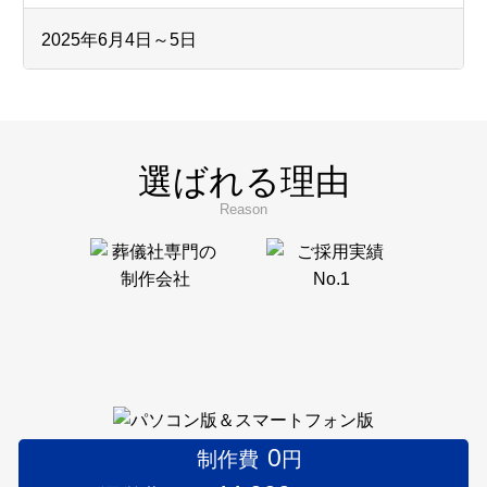
2025年6月4日～5日
フューネラルビジネスフェア2025に出展いたしまし
た。
弊社ブースへお立ち寄りいただきました皆様、
誠にありがとうございました。
選ばれる理由
Reason
2024年10月22日
第12回「着想は眠らない」展のインターリンク賞
受賞者を発表いたしました。
2024年9月
インターリンクは、9月28日～10月20日の土日に
0
制作費
円
Gallery 忘我亭で開催される第12回「着想は眠らな