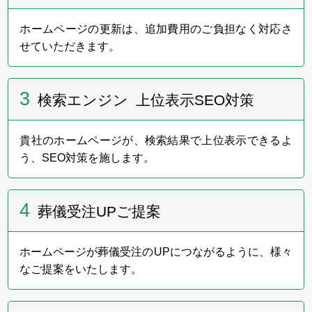
い」展を今年もサポートします。
ホームページの更新は、追加費用のご負担なく対応さ
せていただきます。
2023年6月20日～21日
3
フューネラルビジネスフェア2023に出展いたしまし
検索エンジン 上位表示SEO対策
た。
弊社ブースへお立ち寄りいただきました皆様、
誠にありがとうございました。
貴社のホームページが、検索結果で上位表示できるよ
う、SEO対策を施します。
2023年6月
4
葬儀受注UPご提案
ホームページをリニューアルいたしました。
ホームページが葬儀受注のUPにつながるように、様々
なご提案をいたします。